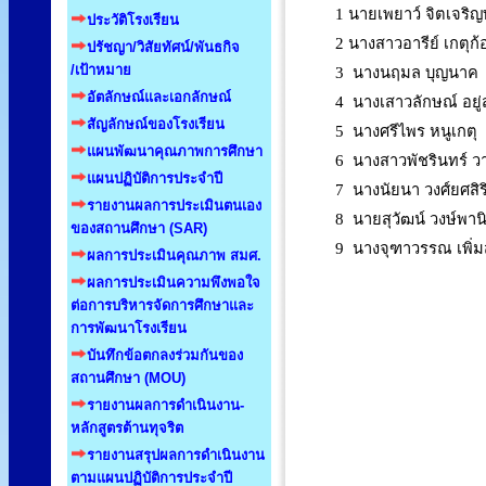
1 นายเพยาว์ จิตเจริญ
ประวัติโรงเรียน
2 นางสาวอารีย์ เกตุก้
ปรัชญา/วิสัยทัศน์/พันธกิจ
/เป้าหมาย
3 นางนฤมล บุญนาค
อัตลักษณ์และเอกลักษณ์
4 นางเสาวลักษณ์ อยู่ส
สัญลักษณ์ของโรงเรียน
5 นางศรีไพร หนูเกตุ
แผนพัฒนาคุณภาพการศึกษา
6 นางสาวพัชรินทร์ วา
แผนปฏิบัติการประจำปี
7 นางนัยนา วงศ์ยศสิร
รายงานผลการประเมินตนเอง
8 นายสุวัฒน์ วงษ์พาน
ของสถานศึกษา (SAR)
9 นางจุฑาวรรณ เพิ่ม
ผลการประเมินคุณภาพ สมศ.
ผลการประเมินความพึงพอใจ
ต่อการบริหารจัดการศึกษาและ
การพัฒนาโรงเรียน
บันทึกข้อตกลงร่วมกันของ
สถานศึกษา (MOU)
รายงานผลการดำเนินงาน-
หลักสูตรต้านทุจริต
รายงานสรุปผลการดำเนินงาน
ตามแผนปฏิบัติการประจำปี