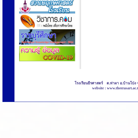
โรงเรียนธีรศาสตร์ ต.ท่าผา อ.บ้านโป่ง 
website : www.theerasart.ac.t