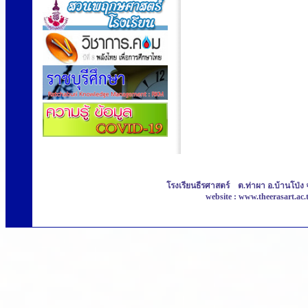
โรงเรียนธีรศาสตร์ ต.ท่าผา อ.บ้านโป่ง 
website : www.theerasart.ac.t