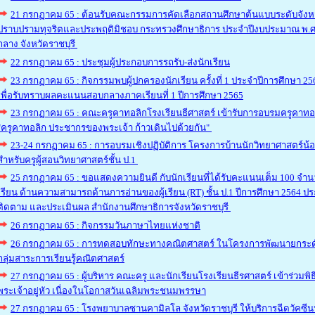
21 กรกฏาคม 65 : ต้อนรับคณะกรรมการคัดเลือกสถานศึกษาต้นแบบระดับจังห
ปราบปรามทุจริตและประพฤติมิชอบ กระทรวงศึกษาธิการ ประจำปีงบประมาณ พ.ศ
กลาง จังหวัดราชบุรี
22 กรกฏาคม 65 : ประชุมผู้ประกอบการรถรับ-ส่งนักเรียน
23 กรกฏาคม 65 : กิจกรรมพบผู้ปกครองนักเรียน ครั้งที่ 1 ประจำปีการศึกษา 2565
เพื่อรับทราบผลคะแนนสอบกลางภาคเรียนที่ 1 ปีการศึกษา 2565
23 กรกฏาคม 65 : คณะครูคาทอลิกโรงเรียนธีศาสตร์ เข้ารับการอบรมครูคาทอ
"ครูคาทอลิก ประชากรของพระเจ้า ก้าวเดินไปด้วยกัน"
23-24 กรกฏาคม 65 : การอบรมเชิงปฏิบัติการ โครงการบ้านนักวิทยาศาสตร์น
สำหรับครูผู้สอนวิทยาศาสตร์ชั้น ป.1
25 กรกฏาคม 65 : ขอแสดงความยินดี กับนักเรียนที่ได้รับคะแนนเต็ม 100 จำ
เรียน ด้านความสามารถด้านการอ่านของผู้เรียน (RT) ชั้น ป.1 ปีการศึกษา 2564 ประเมิ
ติดตาม และประเมินผล สำนักงานศึกษาธิการจังหวัดราชบุรี
26 กรกฏาคม 65 : กิจกรรมวันภาษาไทยแห่งชาติ
26 กรกฏาคม 65 : การทดสอบทักษะทางคณิตศาสตร์ ในโครงการพัฒนายกระดับผล
กลุ่มสาระการเรียนรู้คณิตศาสตร์
27 กรกฏาคม 65 : ผู้บริหาร คณะครู และนักเรียนโรงเรียนธีรศาสตร์ เข้าร่วม
พระเจ้าอยู่หัว เนื่องในโอกาสวันเฉลิมพระชนมพรรษา
27 กรกฏาคม 65 : โรงพยาบาลซานคามิลโล จังหวัดราชบุรี ให้บริการฉีดวัคซีนป้