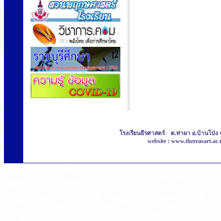
โรงเรียนธีรศาสตร์ ต.ท่าผา อ.บ้านโป่ง 
website : www.theerasart.ac.t